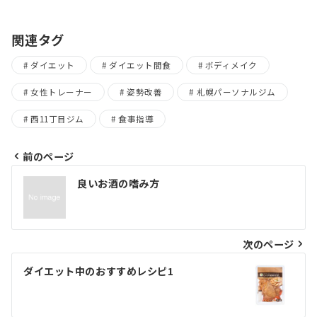
関連タグ
ダイエット
ダイエット間食
ボディメイク
女性トレーナー
姿勢改善
札幌パーソナルジム
西11丁目ジム
食事指導
前のページ
投
良いお酒の嗜み方
稿
ナ
ビ
次のページ
ゲ
ダイエット中のおすすめレシピ1
ー