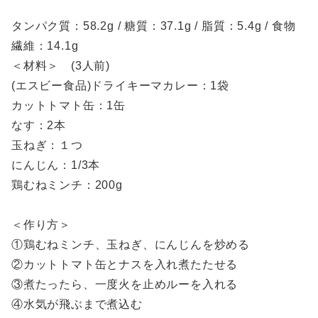
タンパク質：58.2g / 糖質：37.1g / 脂質：5.4g / 食物
繊維：14.1g
＜材料＞ (3人前)
(エスビー食品)ドライキーマカレー：1袋
カットトマト缶：1缶
なす：2本
玉ねぎ：１つ
にんじん：1/3本
鶏むねミンチ：200g
＜作り方＞
①鶏むねミンチ、玉ねぎ、にんじんを炒める
②カットトマト缶とナスを入れ煮たたせる
③煮たったら、一度火を止めルーを入れる
④水気が飛ぶまで煮込む