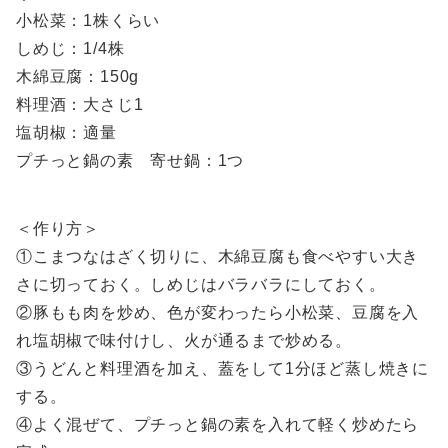
小松菜：1株くらい
しめじ：1/4株
木綿豆腐：150g
料理酒：大さじ1
塩胡椒：適量
プチっと鍋の素 寄せ鍋：1つ
＜作り方＞
①こまつなはざく切りに、木綿豆腐も食べやすい大き
さに切っておく。しめじはバラバラにしておく。
②豚もも肉を炒め、色が変わったら小松菜、豆腐を入
れ塩胡椒で味付けし、火が通るまで炒める。
③うどんと料理酒を加え、蓋をして1分ほど蒸し焼きに
する。
④よく混ぜて、プチっと鍋の素を入れて軽く炒めたら